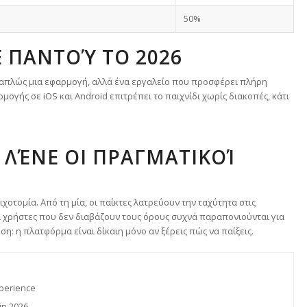
50%
Ε ΠΑΝΤΟΎ ΤΟ 2026
αι απλώς μια εφαρμογή, αλλά ένα εργαλείο που προσφέρει πλήρη
ογής σε iOS και Android επιτρέπει το παιχνίδι χωρίς διακοπές, κάτι
Ι ΛΈΝΕ ΟΙ ΠΡΑΓΜΑΤΙΚΟΊ
ιχοτομία. Από τη μία, οι παίκτες λατρεύουν την ταχύτητα στις
 χρήστες που δεν διαβάζουν τους όρους συχνά παραπονιούνται για
ση: η πλατφόρμα είναι δίκαιη μόνο αν ξέρεις πώς να παίξεις.
xperience
in 2026