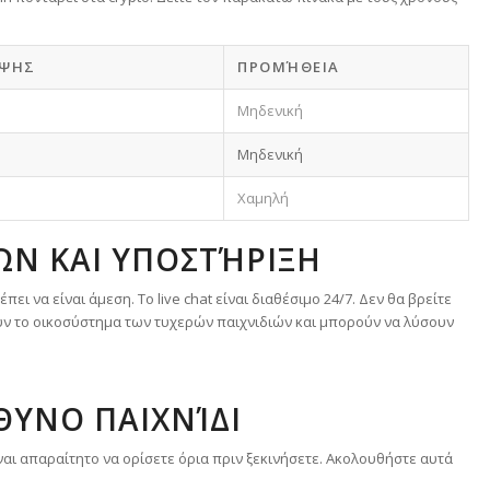
ΗΨΗΣ
ΠΡΟΜΉΘΕΙΑ
Μηδενική
Μηδενική
Χαμηλή
ΏΝ ΚΑΙ ΥΠΟΣΤΉΡΙΞΗ
ει να είναι άμεση. Το live chat είναι διαθέσιμο 24/7. Δεν θα βρείτε
υν το οικοσύστημα των τυχερών παιχνιδιών και μπορούν να λύσουν
ΘΥΝΟ ΠΑΙΧΝΊΔΙ
ίναι απαραίτητο να ορίσετε όρια πριν ξεκινήσετε. Ακολουθήστε αυτά