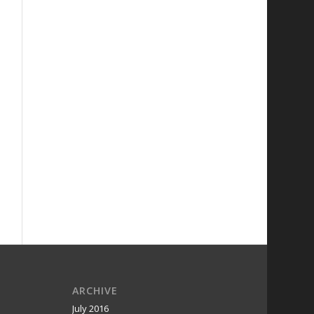
ARCHIVE
July 2016