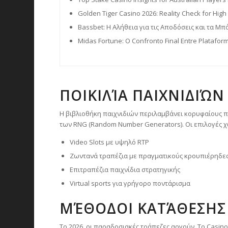
Golden Tiger Casino 2026: Reality Check for High
Bassbet: Η Αλήθεια για τις Αποδόσεις και τα Μπ
Midas Fortune: O Confronto Final Entre Platafo
ΠΟΙΚΙΛΊΑ ΠΑΙΧΝΙΔΙΏΝ
Η βιβλιοθήκη παιχνιδιών περιλαμβάνει κορυφαίους πα
των RNG (Random Number Generators). Οι επιλογές χ
Video Slots με υψηλό RTP
Ζωντανά τραπέζια με πραγματικούς κρουπιέρηδε
Επιτραπέζια παιχνίδια στρατηγικής
Virtual sports για γρήγορο ποντάρισμα
ΜΈΘΟΔΟΙ ΚΑΤΆΘΕΣΗΣ
Το 2026, οι παραδοσιακές τράπεζες αργούν. Το Casino