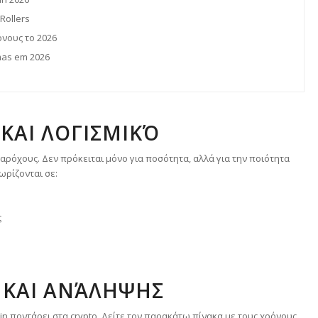
 Rollers
όνους το 2026
rmas em 2026
 ΚΑΙ ΛΟΓΙΣΜΙΚΌ
ρόχους. Δεν πρόκειται μόνο για ποσότητα, αλλά για την ποιότητα
ωρίζονται σε:
ς
 ΚΑΙ ΑΝΆΛΗΨΗΣ
in ποντάρει στα crypto. Δείτε τον παρακάτω πίνακα με τους χρόνους