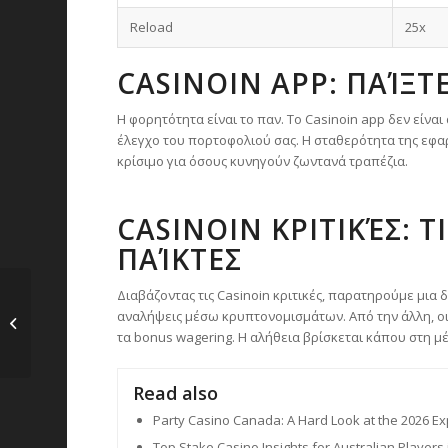
Reload
25x
CASINOIN APP: ΠΑΊΞΤ
Η φορητότητα είναι το παν. Το Casinoin app δεν είν
έλεγχο του πορτοφολιού σας. Η σταθερότητα της εφαρμ
κρίσιμο για όσους κυνηγούν ζωντανά τραπέζια.
CASINOIN ΚΡΙΤΙΚΈΣ: Τ
ΠΑΊΚΤΕΣ
Διαβάζοντας τις Casinoin κριτικές, παρατηρούμε μια δ
20bet: Η απόλυτη ανάλυση για το
αναλήψεις μέσω κρυπτονομισμάτων. Από την άλλη, οι
στοίχημα το 2...
τα bonus wagering. Η αλήθεια βρίσκεται κάπου στη μέ
Read also
Party Casino Canada: A Hard Look at the 2026 E
Top Stake Casino Insights for Australian Players 