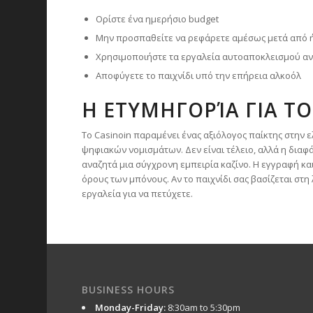
Ορίστε ένα ημερήσιο budget
Μην προσπαθείτε να ρεφάρετε αμέσως μετά από 
Χρησιμοποιήστε τα εργαλεία αυτοαποκλεισμού αν 
Αποφύγετε το παιχνίδι υπό την επήρεια αλκοόλ
Η ΕΤΥΜΗΓΟΡΊΑ ΓΙΑ ΤΟ
Το Casinoin παραμένει ένας αξιόλογος παίκτης στην ε
ψηφιακών νομισμάτων. Δεν είναι τέλειο, αλλά η διαφά
αναζητά μια σύγχρονη εμπειρία καζίνο. Η εγγραφή και
όρους των μπόνους. Αν το παιχνίδι σας βασίζεται στη
εργαλεία για να πετύχετε.
BUSINESS HOURS
Monday-Friday:
8:30am to 5:30pm