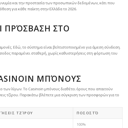
νωνυμία και την προστασία των προσωπικών δεδομένων, κάτι που
όθεση για κάθε παίκτη στην Ελλάδα το 2026.
ΑΙ ΠΡΌΣΒΑΣΗ ΣΤΟ
αμονές. Εδώ, το σύστημα είναι βελτιστοποιημένο για άμεση σύνδεση.
n είσοδος παραμένει σταθερή, χωρίς καθυστερήσεις στη φόρτωση του
CASINOIN ΜΠΌΝΟΥΣ
ίο των λίγων. Το Casinoin μπόνους διαθέτει όρους που απαιτούν
σεις τζίρου. Παρακάτω βλέπετε μια σύγκριση των προσφορών για το
ΤΉΣΕΙΣ ΤΖΊΡΟΥ
ΠΟΣΟΣΤΌ
100%