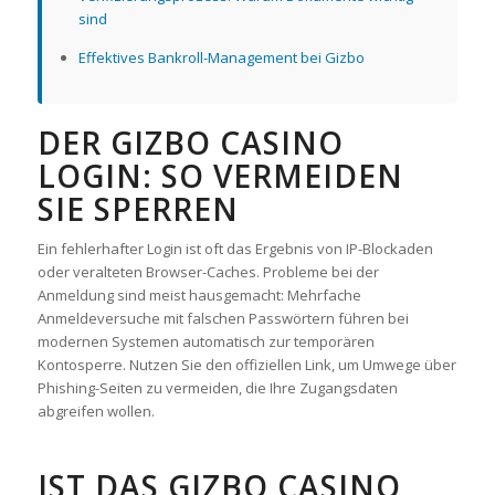
sind
Effektives Bankroll-Management bei Gizbo
DER GIZBO CASINO
LOGIN: SO VERMEIDEN
SIE SPERREN
Ein fehlerhafter Login ist oft das Ergebnis von IP-Blockaden
oder veralteten Browser-Caches. Probleme bei der
Anmeldung sind meist hausgemacht: Mehrfache
Anmeldeversuche mit falschen Passwörtern führen bei
modernen Systemen automatisch zur temporären
Kontosperre. Nutzen Sie den offiziellen Link, um Umwege über
Phishing-Seiten zu vermeiden, die Ihre Zugangsdaten
abgreifen wollen.
IST DAS GIZBO CASINO