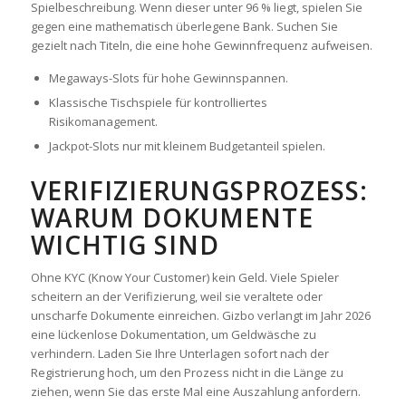
Spielbeschreibung. Wenn dieser unter 96 % liegt, spielen Sie
gegen eine mathematisch überlegene Bank. Suchen Sie
gezielt nach Titeln, die eine hohe Gewinnfrequenz aufweisen.
Megaways-Slots für hohe Gewinnspannen.
Klassische Tischspiele für kontrolliertes
Risikomanagement.
Jackpot-Slots nur mit kleinem Budgetanteil spielen.
VERIFIZIERUNGSPROZESS:
WARUM DOKUMENTE
WICHTIG SIND
Ohne KYC (Know Your Customer) kein Geld. Viele Spieler
scheitern an der Verifizierung, weil sie veraltete oder
unscharfe Dokumente einreichen. Gizbo verlangt im Jahr 2026
eine lückenlose Dokumentation, um Geldwäsche zu
verhindern. Laden Sie Ihre Unterlagen sofort nach der
Registrierung hoch, um den Prozess nicht in die Länge zu
ziehen, wenn Sie das erste Mal eine Auszahlung anfordern.