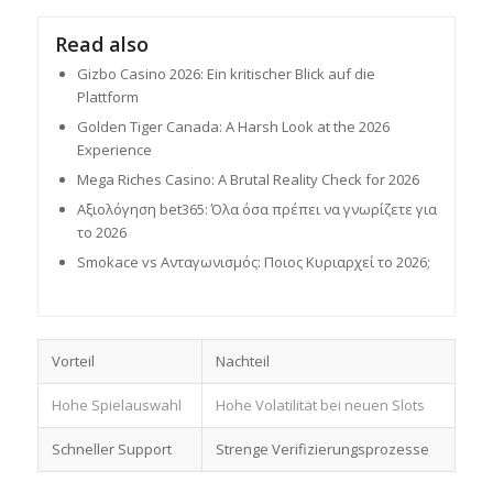
Read also
Gizbo Casino 2026: Ein kritischer Blick auf die
Plattform
Golden Tiger Canada: A Harsh Look at the 2026
Experience
Mega Riches Casino: A Brutal Reality Check for 2026
Αξιολόγηση bet365: Όλα όσα πρέπει να γνωρίζετε για
το 2026
Smokace vs Ανταγωνισμός: Ποιος Κυριαρχεί το 2026;
Vorteil
Nachteil
Hohe Spielauswahl
Hohe Volatilität bei neuen Slots
Schneller Support
Strenge Verifizierungsprozesse