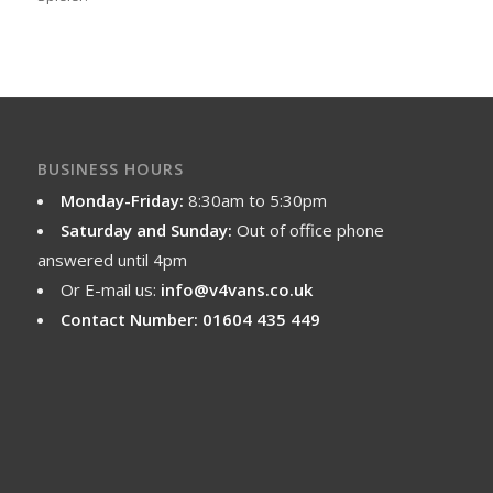
BUSINESS HOURS
Monday-Friday:
8:30am to 5:30pm
Saturday and Sunday:
Out of office phone
answered until 4pm
Or E-mail us:
info@v4vans.co.uk
Contact Number: 01604 435 449