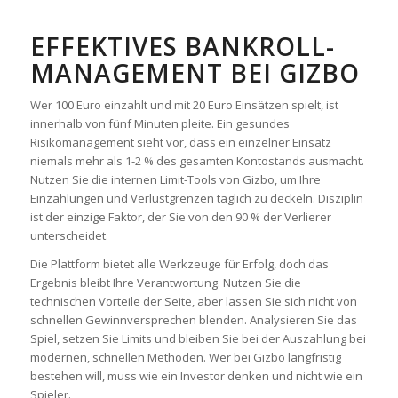
EFFEKTIVES BANKROLL-
MANAGEMENT BEI GIZBO
Wer 100 Euro einzahlt und mit 20 Euro Einsätzen spielt, ist
innerhalb von fünf Minuten pleite. Ein gesundes
Risikomanagement sieht vor, dass ein einzelner Einsatz
niemals mehr als 1-2 % des gesamten Kontostands ausmacht.
Nutzen Sie die internen Limit-Tools von Gizbo, um Ihre
Einzahlungen und Verlustgrenzen täglich zu deckeln. Disziplin
ist der einzige Faktor, der Sie von den 90 % der Verlierer
unterscheidet.
Die Plattform bietet alle Werkzeuge für Erfolg, doch das
Ergebnis bleibt Ihre Verantwortung. Nutzen Sie die
technischen Vorteile der Seite, aber lassen Sie sich nicht von
schnellen Gewinnversprechen blenden. Analysieren Sie das
Spiel, setzen Sie Limits und bleiben Sie bei der Auszahlung bei
modernen, schnellen Methoden. Wer bei Gizbo langfristig
bestehen will, muss wie ein Investor denken und nicht wie ein
Spieler.