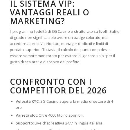
IL SISTEMA VIP:
VANTAGGI REALI O
MARKETING?
Il programma fedeltà di SG Casino è strutturato su livelli. Salire
di grado non significa solo avere un badge colorato, ma
accedere a prelievi prioritari, manager dedicati e limiti di
puntata superiori. Tuttavia, il calcolo dei punti comp deve
essere sempre monitorato per evitare di giocare solo “per il
gusto di scalare” a discapito del profitto.
CONFRONTO CON I
COMPETITOR DEL 2026
Velocità KYC:
SG Casino supera la media di settore di 4
ore.
Varietà slot:
Oltre 4000 titoli disponibili.
Supporto:
Live chat reattiva 24/7 in lingua italiana.