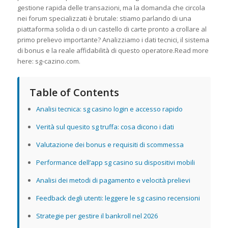
gestione rapida delle transazioni, ma la domanda che circola
nei forum specializzati è brutale: stiamo parlando di una
piattaforma solida o di un castello di carte pronto a crollare al
primo prelievo importante? Analizziamo i dati tecnici, il sistema
di bonus e la reale affidabilità di questo operatore.Read more
here:
sg-cazino.com
.
Table of Contents
Analisi tecnica: sg casino login e accesso rapido
Verità sul quesito sg truffa: cosa dicono i dati
Valutazione dei bonus e requisiti di scommessa
Performance dell’app sg casino su dispositivi mobili
Analisi dei metodi di pagamento e velocità prelievi
Feedback degli utenti: leggere le sg casino recensioni
Strategie per gestire il bankroll nel 2026