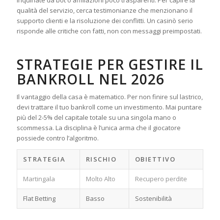
inquinate da bot o affiliazioni poco trasparenti. Per capire la
qualità del servizio, cerca testimonianze che menzionano il
supporto clienti e la risoluzione dei conflitti. Un casinò serio
risponde alle critiche con fatti, non con messaggi preimpostati.
STRATEGIE PER GESTIRE IL
BANKROLL NEL 2026
Il vantaggio della casa è matematico. Per non finire sul lastrico,
devi trattare il tuo bankroll come un investimento. Mai puntare
più del 2-5% del capitale totale su una singola mano o
scommessa. La disciplina è l’unica arma che il giocatore
possiede contro l’algoritmo.
STRATEGIA
RISCHIO
OBIETTIVO
Martingala
Molto Alto
Recupero perdite
Flat Betting
Basso
Sostenibilità