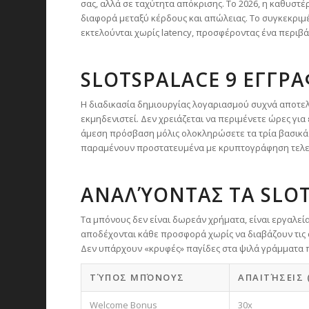
σας, αλλά σε ταχύτητα απόκρισης. Το 2026, η καθυστ
διαφορά μεταξύ κέρδους και απώλειας. Το συγκεκριμέ
εκτελούνται χωρίς latency, προσφέροντας ένα περιβ
SLOTSPALACE 9 ΕΓΓΡΑ
Η διαδικασία δημιουργίας λογαριασμού συχνά αποτελε
εκμηδενιστεί. Δεν χρειάζεται να περιμένετε ώρες για
άμεση πρόσβαση μόλις ολοκληρώσετε τα τρία βασικά 
παραμένουν προστατευμένα με κρυπτογράφηση τελευ
ΑΝΑΛΎΟΝΤΑΣ ΤΑ SLO
Τα μπόνους δεν είναι δωρεάν χρήματα, είναι εργαλεί
αποδέχονται κάθε προσφορά χωρίς να διαβάζουν τις απ
Δεν υπάρχουν «κρυφές» παγίδες στα ψιλά γράμματα 
ΤΎΠΟΣ ΜΠΌΝΟΥΣ
ΑΠΑΙΤΉΣΕΙΣ 
Welcome Bonus
30x