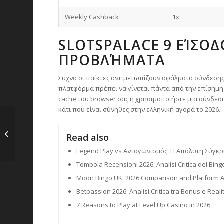
Weekly Cashback
1x
SLOTSPALACE 9 ΕΊΣΟΔ
ΠΡΟΒΛΉΜΑΤΑ
Συχνά οι παίκτες αντιμετωπίζουν σφάλματα σύνδεση
πλατφόρμα πρέπει να γίνεται πάντα από την επίσημη 
cache του browser σας ή χρησιμοποιήστε μια σύνδεσ
κάτι που είναι σύνηθες στην ελληνική αγορά το 2026.
Regency Casino 2026: Όλα όσα
Read also
πρέπει να γνωρίζετε πριν...
Legend Play vs Ανταγωνισμός: Η Απόλυτη Σύγκρι
Tombola Recensioni 2026: Analisi Critica del Bing
Moon Bingo UK: 2026 Comparison and Platform A
Betpassion 2026: Analisi Critica tra Bonus e Reali
7 Reasons to Play at Level Up Casino in 2026