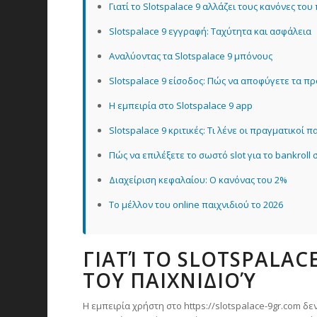
Γιατί το Slotspalace 9 αλλάζει τους κανόνες του
Slotspalace 9 εγγραφή: Ταχύτητα και ασφάλεια
Αναλύοντας τα Slotspalace 9 μπόνους
Slotspalace 9 είσοδος: Πώς να αποφύγετε τα π
Η εμπειρία στο Slotspalace 9 app
Slotspalace 9 κριτικές: Τι λένε οι πραγματικοί π
Πώς να επιλέξετε το σωστό slot για το bankroll 
Διαχείριση κεφαλαίου: Ο κανόνας του 2%
Το μέλλον του online παιχνιδιού το 2026
ΓΙΑΤΊ ΤΟ SLOTSPALAC
ΤΟΥ ΠΑΙΧΝΙΔΙΟΎ
Η εμπειρία χρήστη στο https://slotspalace-9gr.com 