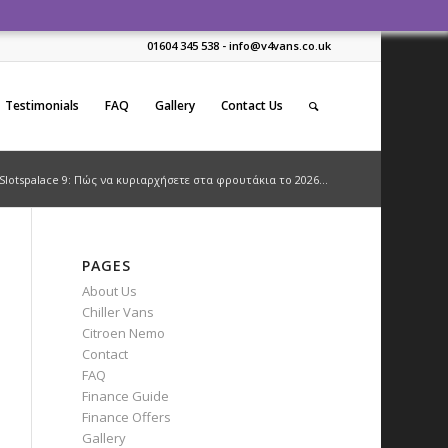
01604 345 538 - info@v4vans.co.uk
Testimonials
FAQ
Gallery
Contact Us
Slotspalace 9: Πώς να κυριαρχήσετε στα φρουτάκια το 2026...
PAGES
About Us
Chiller Vans
Citroen Nemo
Contact
FAQ
Finance Guide
Finance Offers
Gallery