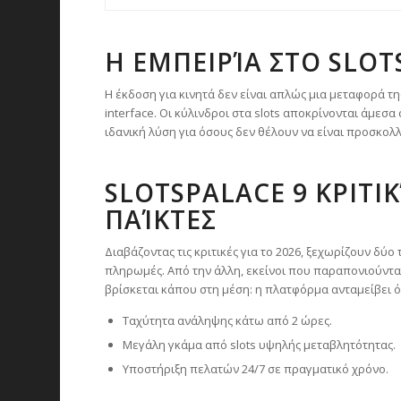
Η ΕΜΠΕΙΡΊΑ ΣΤΟ SLOT
Η έκδοση για κινητά δεν είναι απλώς μια μεταφορά τη
interface. Οι κύλινδροι στα slots αποκρίνονται άμεσα σ
ιδανική λύση για όσους δεν θέλουν να είναι προσκολ
SLOTSPALACE 9 ΚΡΙΤΙΚ
ΠΑΊΚΤΕΣ
Διαβάζοντας τις κριτικές για το 2026, ξεχωρίζουν δύο 
πληρωμές. Από την άλλη, εκείνοι που παραπονιούντ
βρίσκεται κάπου στη μέση: η πλατφόρμα ανταμείβει ό
Ταχύτητα ανάληψης κάτω από 2 ώρες.
Μεγάλη γκάμα από slots υψηλής μεταβλητότητας.
Υποστήριξη πελατών 24/7 σε πραγματικό χρόνο.