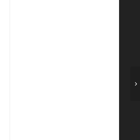
Sl
κυ