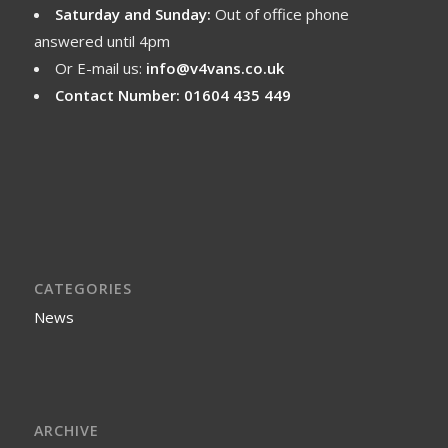
Saturday and Sunday:
Out of office phone
answered until 4pm
Or E-mail us:
info@v4vans.co.uk
Contact Number: 01604 435 449
CATEGORIES
News
ARCHIVE