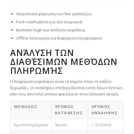
Αστραπιαία φόρτωση των live τραπεζιών.
Push notifications για νέα τουρνουά.
Biometric login για απόλυτη ασφάλεια.
Offline λειτουργία για διαχείριση λογαριασμού.
ΑΝΆΛΥΣΗ ΤΩΝ
ΔΙΑΘΈΣΙΜΩΝ ΜΕΘΌΔΩΝ
ΠΛΗΡΩΜΉΣ
Η διαχείριση κεφαλαίου είναι το σημείο όπου το καζίνο
ξεχωρίζει. Οι αναλήψεις επεξεργάζονται εντός λίγων λεπτών,
κάτι που αποτελεί σπάνιο φαινόμενο στην ελληνική αγορά.
ΜΈΘΟΔΟΣ
ΧΡΌΝΟΣ
ΧΡΌΝΟΣ
ΚΑΤΆΘΕΣΗΣ
ΑΝΆΛΗΨΗΣ
Κρυπτονομίσματα
Άμεσα
< 15 λεπτά