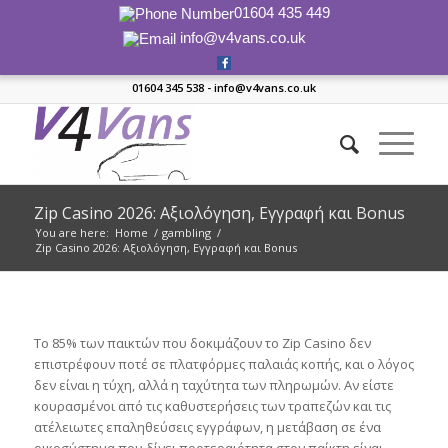
01604 435 449
info@v4vans.co.uk
01604 345 538 - info@v4vans.co.uk
Zip Casino 2026: Αξιολόγηση, Εγγραφή και Bonus
You are here:
Home
/
gambling
/
Zip Casino 2026: Αξιολόγηση, Εγγραφή και Bonus
Το 85% των παικτών που δοκιμάζουν το Zip Casino δεν
επιστρέφουν ποτέ σε πλατφόρμες παλαιάς κοπής, και ο λόγος
δεν είναι η τύχη, αλλά η ταχύτητα των πληρωμών. Αν είστε
κουρασμένοι από τις καθυστερήσεις των τραπεζών και τις
ατέλειωτες επαληθεύσεις εγγράφων, η μετάβαση σε ένα