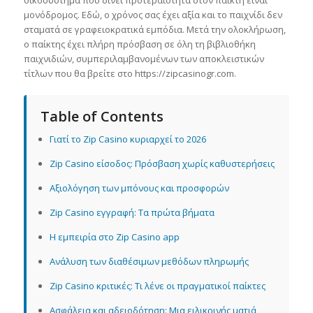
οικοσύστημα που δίνει προτεραιότητα στον παίκτη είναι
μονόδρομος. Εδώ, ο χρόνος σας έχει αξία και το παιχνίδι δεν
σταματά σε γραφειοκρατικά εμπόδια. Μετά την ολοκλήρωση,
ο παίκτης έχει πλήρη πρόσβαση σε όλη τη βιβλιοθήκη
παιχνιδιών, συμπεριλαμβανομένων των αποκλειστικών
τίτλων που θα βρείτε στο
https://zipcasinogr.com
.
Table of Contents
Γιατί το Zip Casino κυριαρχεί το 2026
Zip Casino είσοδος: Πρόσβαση χωρίς καθυστερήσεις
Αξιολόγηση των μπόνους και προσφορών
Zip Casino εγγραφή: Τα πρώτα βήματα
Η εμπειρία στο Zip Casino app
Ανάλυση των διαθέσιμων μεθόδων πληρωμής
Zip Casino κριτικές: Τι λένε οι πραγματικοί παίκτες
Ασφάλεια και αδειοδότηση: Μια ειλικρινής ματιά