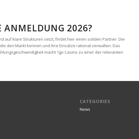
IE ANMELDUNG 2026?
 auf klare Strukturen setzt, findet hier einen soliden Partner. Die
r, die den Markt kennen und ihre Einsätze rational verwalten. Das
lungsgeschwindigkeit macht 1go Casino zu einer der relevanten
CATEGORIES
News