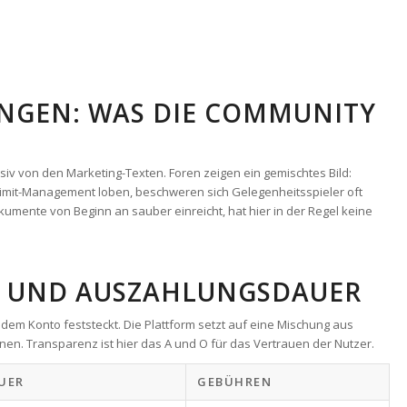
NGEN: WAS DIE COMMUNITY
iv von den Marketing-Texten. Foren zeigen ein gemischtes Bild:
 Limit-Management loben, beschweren sich Gelegenheitsspieler oft
umente von Beginn an sauber einreicht, hat hier in der Regel keine
 UND AUSZAHLUNGSDAUER
f dem Konto feststeckt. Die Plattform setzt auf eine Mischung aus
en. Transparenz ist hier das A und O für das Vertrauen der Nutzer.
UER
GEBÜHREN