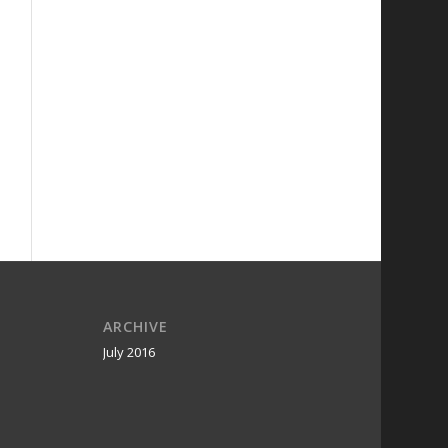
ARCHIVE
July 2016