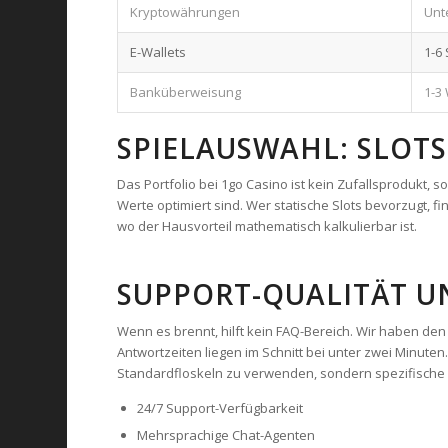
Kryptowährungen
Unt
E-Wallets
1-6
Banküberweisung
1-3
SPIELAUSWAHL: SLOTS
Das Portfolio bei 1go Casino ist kein Zufallsprodukt, so
Werte optimiert sind. Wer statische Slots bevorzugt, fi
wo der Hausvorteil mathematisch kalkulierbar ist.
SUPPORT-QUALITÄT U
Wenn es brennt, hilft kein FAQ-Bereich. Wir haben den
Antwortzeiten liegen im Schnitt bei unter zwei Minuten.
Standardfloskeln zu verwenden, sondern spezifische 
24/7 Support-Verfügbarkeit
Mehrsprachige Chat-Agenten