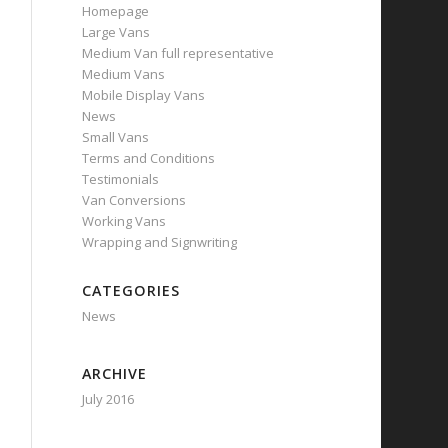
Homepage
Large Vans
Medium Van full representative
Medium Vans
Mobile Display Vans
News
Small Vans
Terms and Conditions
Testimonials
Van Conversions
Working Vans
Wrapping and Signwriting
CATEGORIES
News
ARCHIVE
July 2016