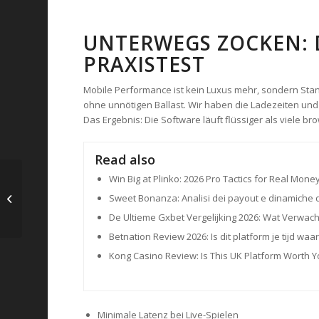
UNTERWEGS ZOCKEN: D
PRAXISTEST
Mobile Performance ist kein Luxus mehr, sondern Sta
ohne unnötigen Ballast. Wir haben die Ladezeiten und 
Das Ergebnis: Die Software läuft flüssiger als viele 
Read also
Win Big at Plinko: 2026 Pro Tactics for Real Mone
Gizbo Casino 2026: Ein kritischer
Sweet Bonanza: Analisi dei payout e dinamiche d
Blick auf die Plattform
De Ultieme Gxbet Vergelijking 2026: Wat Verwach
Betnation Review 2026: Is dit platform je tijd waa
Kong Casino Review: Is This UK Platform Worth Y
Minimale Latenz bei Live-Spielen