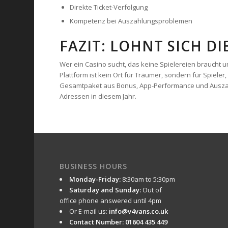
Direkte Ticket-Verfolgung
Kompetenz bei Auszahlungsproblemen
FAZIT: LOHNT SICH D
Wer ein Casino sucht, das keine Spielereien braucht und
Plattform ist kein Ort für Träumer, sondern für Spiele
Gesamtpaket aus Bonus, App-Performance und Auszah
Adressen in diesem Jahr.
BUSINESS HOURS
Monday-Friday:
8:30am to 5:30pm
Saturday and Sunday:
Out of
office phone answered until 4pm
Or E-mail us:
info@v4vans.co.uk
Contact Number: 01604 435 449