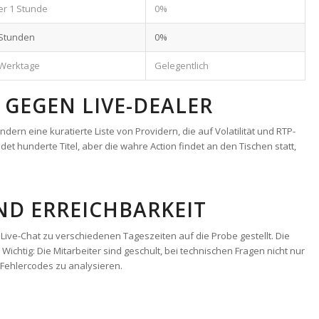
er 1 Stunde
0%
 Stunden
0%
 Werktage
Gelegentlich
 GEGEN LIVE-DEALER
ndern eine kuratierte Liste von Providern, die auf Volatilität und RTP-
ndet hunderte Titel, aber die wahre Action findet an den Tischen statt,
ND ERREICHBARKEIT
 Live-Chat zu verschiedenen Tageszeiten auf die Probe gestellt. Die
 Wichtig: Die Mitarbeiter sind geschult, bei technischen Fragen nicht nur
Fehlercodes zu analysieren.