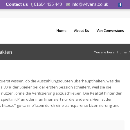
Contact us
01604 435 449
info@v4vans.co.uk
Home
About Us
Van Conversions
Fakten
You are here:
Home
/
e zuerst wissen, ob die Auszahlungsquoten überhaupt halten, was die
 80 % der Spieler bei der ersten Session scheitern, weil sie die
nutzen, ohne die Verifizierung abzuschließen. Die Realität hinter den
ielt mit Plan oder man finanziert nur die anderen. Hier ist der
ss
https://1go-cazino1.com
durch eine transparente Lizenzierung und