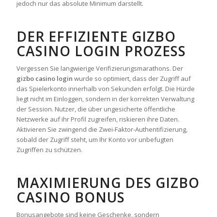
jedoch nur das absolute Minimum darstellt.
DER EFFIZIENTE GIZBO
CASINO LOGIN PROZESS
Vergessen Sie langwierige Verifizierungsmarathons. Der
gizbo casino login
wurde so optimiert, dass der Zugriff auf
das Spielerkonto innerhalb von Sekunden erfolgt. Die Hürde
liegt nicht im Einloggen, sondern in der korrekten Verwaltung
der Session. Nutzer, die über ungesicherte öffentliche
Netzwerke auf ihr Profil zugreifen, riskieren ihre Daten.
Aktivieren Sie zwingend die Zwei-Faktor-Authentifizierung,
sobald der Zugriff steht, um Ihr Konto vor unbefugten
Zugriffen zu schützen.
MAXIMIERUNG DES GIZBO
CASINO BONUS
Bonusangebote sind keine Geschenke, sondern