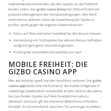
mathematische Konstrukte, die den Spieler an die Plattform
binden sollen. Der
gizbo casino bonus
für 2026 erfordert ein
präzises Management der Umsatzbedingungen. Wer blind
einen Bonus aktiviert, ohne die Gewichtung der Spiele zu
prüfen, spielt gegen die eigenen Gewinnchancen.
Fokus auf Slots mit hoher Volatilität für den Bonus-Umsatz.
Vermeidung von Tischspielen bei aktiven Bonus-Guthaben
aufgrund geringerer Anrechnungsraten.
Prüfung der maximalen Einsatzlimits pro Spin.
MOBILE FREIHEIT: DIE
GIZBO CASINO APP
Wer am Desktop spielt, hat den Anschluss verloren. Die
gizbo
casino app
bietet eine Performance, die mobile Endgeräte in
vollwertige Spielbanken verwandelt. Im Jahr 2026 ist die Latenz
bei Live-Dealer-Spielen auf dem Smartphone nahezu
eliminiert. Dennoch gilt: Die kleineren Bildschirme erfordern
Disziplin. Es ist verlockend, zwischen Tür und Angel zu wetten,