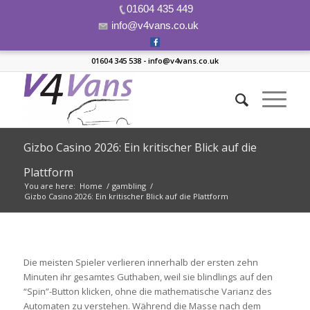
01604 435 449
info@v4vans.co.uk
01604 345 538 - info@v4vans.co.uk
Gizbo Casino 2026: Ein kritischer Blick auf die
Plattform
You are here:
Home
/
gambling
/
Gizbo Casino 2026: Ein kritischer Blick auf die Plattform
Die meisten Spieler verlieren innerhalb der ersten zehn
Minuten ihr gesamtes Guthaben, weil sie blindlings auf den
“Spin”-Button klicken, ohne die mathematische Varianz des
Automaten zu verstehen. Während die Masse nach dem