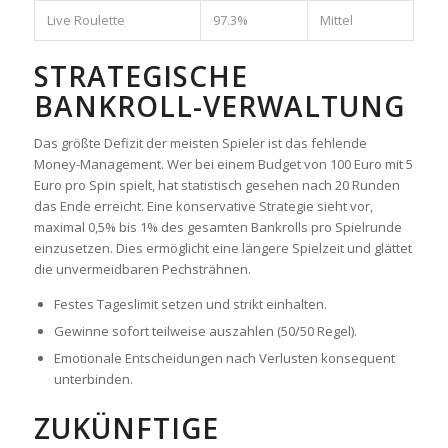
Live Roulette
97.3%
Mittel
STRATEGISCHE
BANKROLL-VERWALTUNG
Das größte Defizit der meisten Spieler ist das fehlende
Money-Management. Wer bei einem Budget von 100 Euro mit 5
Euro pro Spin spielt, hat statistisch gesehen nach 20 Runden
das Ende erreicht. Eine konservative Strategie sieht vor,
maximal 0,5% bis 1% des gesamten Bankrolls pro Spielrunde
einzusetzen. Dies ermöglicht eine längere Spielzeit und glättet
die unvermeidbaren Pechsträhnen.
Festes Tageslimit setzen und strikt einhalten.
Gewinne sofort teilweise auszahlen (50/50 Regel).
Emotionale Entscheidungen nach Verlusten konsequent
unterbinden.
ZUKÜNFTIGE