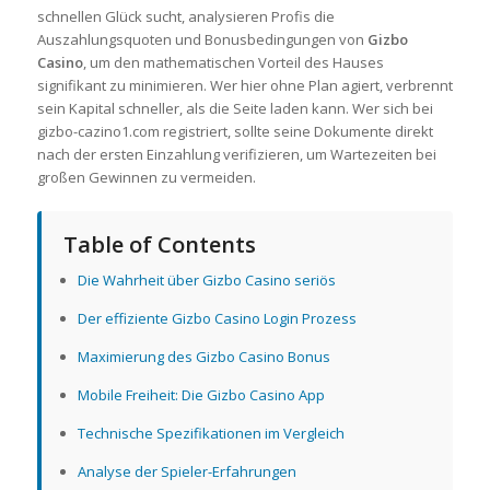
schnellen Glück sucht, analysieren Profis die
Auszahlungsquoten und Bonusbedingungen von
Gizbo
Casino
, um den mathematischen Vorteil des Hauses
signifikant zu minimieren. Wer hier ohne Plan agiert, verbrennt
sein Kapital schneller, als die Seite laden kann. Wer sich bei
gizbo-cazino1.com
registriert, sollte seine Dokumente direkt
nach der ersten Einzahlung verifizieren, um Wartezeiten bei
großen Gewinnen zu vermeiden.
Table of Contents
Die Wahrheit über Gizbo Casino seriös
Der effiziente Gizbo Casino Login Prozess
Maximierung des Gizbo Casino Bonus
Mobile Freiheit: Die Gizbo Casino App
Technische Spezifikationen im Vergleich
Analyse der Spieler-Erfahrungen