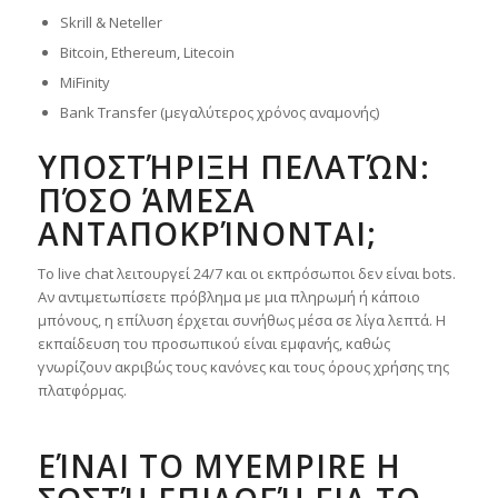
Skrill & Neteller
Bitcoin, Ethereum, Litecoin
MiFinity
Bank Transfer (μεγαλύτερος χρόνος αναμονής)
ΥΠΟΣΤΉΡΙΞΗ ΠΕΛΑΤΏΝ:
ΠΌΣΟ ΆΜΕΣΑ
ΑΝΤΑΠΟΚΡΊΝΟΝΤΑΙ;
Το live chat λειτουργεί 24/7 και οι εκπρόσωποι δεν είναι bots.
Αν αντιμετωπίσετε πρόβλημα με μια πληρωμή ή κάποιο
μπόνους, η επίλυση έρχεται συνήθως μέσα σε λίγα λεπτά. Η
εκπαίδευση του προσωπικού είναι εμφανής, καθώς
γνωρίζουν ακριβώς τους κανόνες και τους όρους χρήσης της
πλατφόρμας.
ΕΊΝΑΙ ΤΟ MYEMPIRE Η