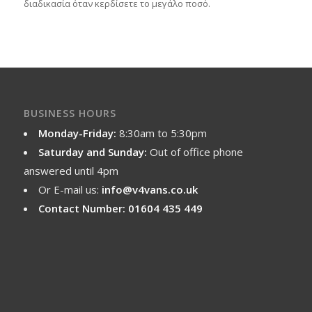
διαδικασία όταν κερδίσετε το μεγάλο ποσό.
BUSINESS HOURS
Monday-Friday:
8:30am to 5:30pm
Saturday and Sunday:
Out of office phone
answered until 4pm
Or E-mail us:
info@v4vans.co.uk
Contact Number: 01604 435 449