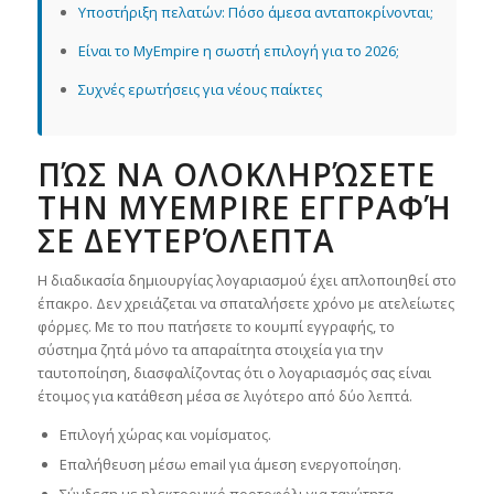
Υποστήριξη πελατών: Πόσο άμεσα ανταποκρίνονται;
Είναι το MyEmpire η σωστή επιλογή για το 2026;
Συχνές ερωτήσεις για νέους παίκτες
ΠΏΣ ΝΑ ΟΛΟΚΛΗΡΏΣΕΤΕ
ΤΗΝ MYEMPIRE ΕΓΓΡΑΦΉ
ΣΕ ΔΕΥΤΕΡΌΛΕΠΤΑ
Η διαδικασία δημιουργίας λογαριασμού έχει απλοποιηθεί στο
έπακρο. Δεν χρειάζεται να σπαταλήσετε χρόνο με ατελείωτες
φόρμες. Με το που πατήσετε το κουμπί εγγραφής, το
σύστημα ζητά μόνο τα απαραίτητα στοιχεία για την
ταυτοποίηση, διασφαλίζοντας ότι ο λογαριασμός σας είναι
έτοιμος για κατάθεση μέσα σε λιγότερο από δύο λεπτά.
Επιλογή χώρας και νομίσματος.
Επαλήθευση μέσω email για άμεση ενεργοποίηση.