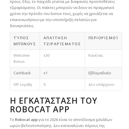
όρους. Εδώ, το παιχνίδι γίνεται με διαφανείς προϋποθέσεις
τζιραρίσματος. Οι παίκτες μπορούν να δουν σε πραγματικό
χρόνο την πρόοδο του bonus τους, χωρίς να χρειάζεται να
επικοινωνήσουν με την υποστήριξη πελατών για
διευκρινίσεις.
ΤΎΠΟΣ
ΑΠΑΊΤΗΣΗ
ΠΕΡΙΟΡΙΣΜΟΊ
ΜΠΌΝΟΥΣ
ΤΖΙΡΑΡΊΣΜΑΤΟΣ
Welcome
x30
Κανένας
Bonus
Cashback
x1
Εβδομαδιαίο
VIP Loyalty
0
Δεν υπάρχουν
Η ΕΓΚΑΤΆΣΤΑΣΗ ΤΟΥ
ROBOCAT APP
Το
Robocat app
για το 2026 είναι το αποτέλεσμα χιλιάδων
ωρών βελτιστοποίησης. Δεν καταναλώνει πόρους της