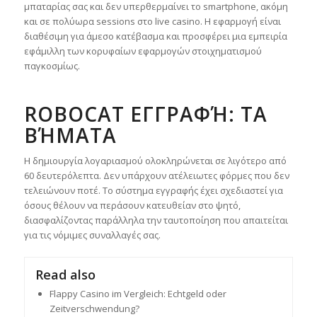
μπαταρίας σας και δεν υπερθερμαίνει το smartphone, ακόμη
και σε πολύωρα sessions στο live casino. Η εφαρμογή είναι
διαθέσιμη για άμεσο κατέβασμα και προσφέρει μια εμπειρία
εφάμιλλη των κορυφαίων εφαρμογών στοιχηματισμού
παγκοσμίως.
ROBOCAT ΕΓΓΡΑΦΉ: ΤΑ
ΒΉΜΑΤΑ
Η δημιουργία λογαριασμού ολοκληρώνεται σε λιγότερο από
60 δευτερόλεπτα. Δεν υπάρχουν ατέλειωτες φόρμες που δεν
τελειώνουν ποτέ. Το σύστημα εγγραφής έχει σχεδιαστεί για
όσους θέλουν να περάσουν κατευθείαν στο ψητό,
διασφαλίζοντας παράλληλα την ταυτοποίηση που απαιτείται
για τις νόμιμες συναλλαγές σας.
Read also
Flappy Casino im Vergleich: Echtgeld oder
Zeitverschwendung?