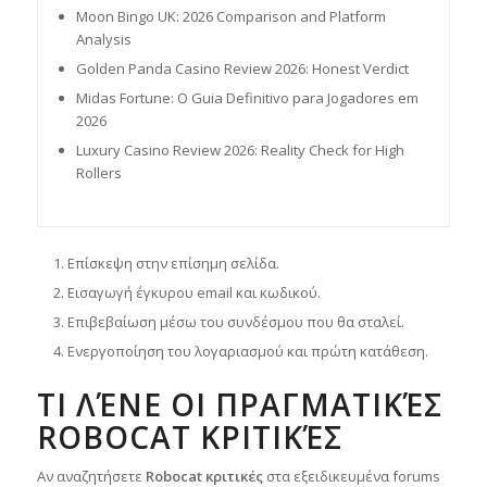
Moon Bingo UK: 2026 Comparison and Platform
Analysis
Golden Panda Casino Review 2026: Honest Verdict
Midas Fortune: O Guia Definitivo para Jogadores em
2026
Luxury Casino Review 2026: Reality Check for High
Rollers
Επίσκεψη στην επίσημη σελίδα.
Εισαγωγή έγκυρου email και κωδικού.
Επιβεβαίωση μέσω του συνδέσμου που θα σταλεί.
Ενεργοποίηση του λογαριασμού και πρώτη κατάθεση.
ΤΙ ΛΈΝΕ ΟΙ ΠΡΑΓΜΑΤΙΚΈΣ
ROBOCAT ΚΡΙΤΙΚΈΣ
Αν αναζητήσετε
Robocat κριτικές
στα εξειδικευμένα forums