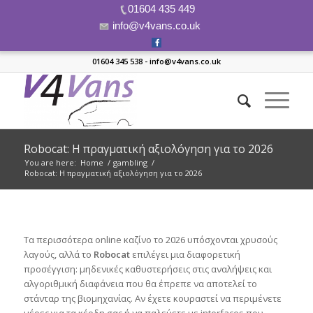
01604 435 449
info@v4vans.co.uk
01604 345 538 - info@v4vans.co.uk
Robocat: Η πραγματική αξιολόγηση για το 2026
You are here:
Home
/
gambling
/
Robocat: Η πραγματική αξιολόγηση για το 2026
Τα περισσότερα online καζίνο το 2026 υπόσχονται χρυσούς
λαγούς, αλλά το
Robocat
επιλέγει μια διαφορετική
προσέγγιση: μηδενικές καθυστερήσεις στις αναλήψεις και
αλγοριθμική διαφάνεια που θα έπρεπε να αποτελεί το
στάνταρ της βιομηχανίας. Αν έχετε κουραστεί να περιμένετε