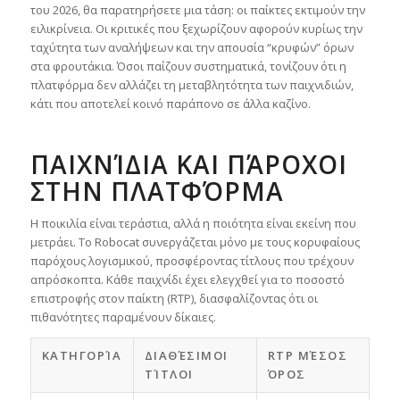
του 2026, θα παρατηρήσετε μια τάση: οι παίκτες εκτιμούν την
ειλικρίνεια. Οι κριτικές που ξεχωρίζουν αφορούν κυρίως την
ταχύτητα των αναλήψεων και την απουσία “κρυφών” όρων
στα φρουτάκια. Όσοι παίζουν συστηματικά, τονίζουν ότι η
πλατφόρμα δεν αλλάζει τη μεταβλητότητα των παιχνιδιών,
κάτι που αποτελεί κοινό παράπονο σε άλλα καζίνο.
ΠΑΙΧΝΊΔΙΑ ΚΑΙ ΠΆΡΟΧΟΙ
ΣΤΗΝ ΠΛΑΤΦΌΡΜΑ
Η ποικιλία είναι τεράστια, αλλά η ποιότητα είναι εκείνη που
μετράει. Το Robocat συνεργάζεται μόνο με τους κορυφαίους
παρόχους λογισμικού, προσφέροντας τίτλους που τρέχουν
απρόσκοπτα. Κάθε παιχνίδι έχει ελεγχθεί για το ποσοστό
επιστροφής στον παίκτη (RTP), διασφαλίζοντας ότι οι
πιθανότητες παραμένουν δίκαιες.
ΚΑΤΗΓΟΡΊΑ
ΔΙΑΘΈΣΙΜΟΙ
RTP ΜΈΣΟΣ
ΤΊΤΛΟΙ
ΌΡΟΣ