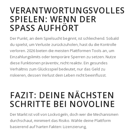
VERANTWORTUNGSVOLLES
SPIELEN: WENN DER
SPASS AUFHÖRT
Der Punkt, an dem Spielsucht beginnt, ist schleichend. Sobald
du spielst, um Verluste zurückzuholen, hast du die Kontrolle
verloren. 2026 bieten die meisten Plattformen Tools an, um
Einzahlungslimits oder temporäre Sperren zu setzen. Nutze
diese Funktionen präventiv, nicht reaktiv. Ein gesundes
Verhältnis zum Glücksspiel bedeutet, nur das Geld zu
riskieren, dessen Verlust dein Leben nicht beeinflusst.
FAZIT: DEINE NÄCHSTEN
SCHRITTE BEI NOVOLINE
Der Markt ist voll von Lockvögeln, doch wer die Mechanismen
durchschaut, minimiert das Risiko. Wähle deine Plattform
basierend auf harten Fakten: Lizenzierung,