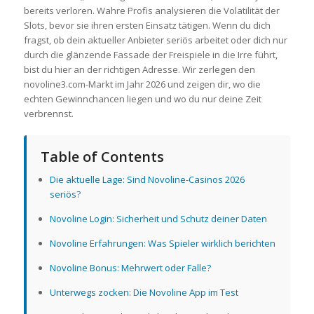
bereits verloren. Wahre Profis analysieren die Volatilität der
Slots, bevor sie ihren ersten Einsatz tätigen. Wenn du dich
fragst, ob dein aktueller Anbieter seriös arbeitet oder dich nur
durch die glänzende Fassade der Freispiele in die Irre führt,
bist du hier an der richtigen Adresse. Wir zerlegen den
novoline3.com
-Markt im Jahr 2026 und zeigen dir, wo die
echten Gewinnchancen liegen und wo du nur deine Zeit
verbrennst.
Table of Contents
Die aktuelle Lage: Sind Novoline-Casinos 2026
seriös?
Novoline Login: Sicherheit und Schutz deiner Daten
Novoline Erfahrungen: Was Spieler wirklich berichten
Novoline Bonus: Mehrwert oder Falle?
Unterwegs zocken: Die Novoline App im Test