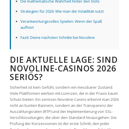
Die mathematische Wahrheit hinter den Slots
Strategien für 2026: Wie man die Volatilität nutzt
Verantwortungsvolles Spielen: Wenn der Spaß
aufhört
Fazit: Deine nächsten Schritte bei Novoline
DIE AKTUELLE LAGE: SIND
NOVOLINE-CASINOS 2026
SERIÖS?
Sicherheit ist kein Gefühl, sondern ein messbarer Zustand.
Viele Plattformen werben mit Lizenzen, die in der Praxis kaum
Schutz bieten. Ein seriöses Novoline-Casino erkennt man 2026
nicht an bunten Bannern, sondern an der Transparenz der
Auszahlungsraten (RTP) und der Implementierung von SSL-
Verschlüsselungen, die über den Standard hinausgehen. Die
Prüfung der Konzessionen ist der erste Schritt, den jeder