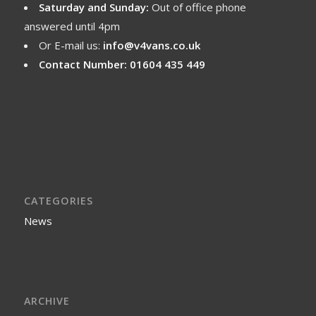
Saturday and Sunday:
Out of office phone
answered until 4pm
Or E-mail us:
info@v4vans.co.uk
Contact Number: 01604 435 449
CATEGORIES
News
ARCHIVE