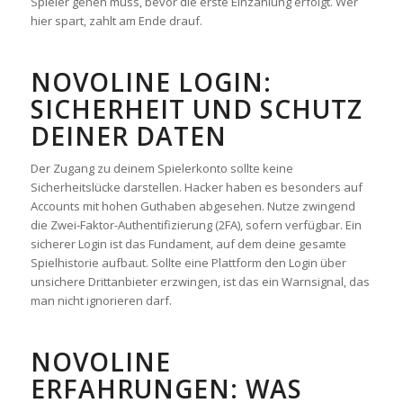
Spieler gehen muss, bevor die erste Einzahlung erfolgt. Wer
hier spart, zahlt am Ende drauf.
NOVOLINE LOGIN:
SICHERHEIT UND SCHUTZ
DEINER DATEN
Der Zugang zu deinem Spielerkonto sollte keine
Sicherheitslücke darstellen. Hacker haben es besonders auf
Accounts mit hohen Guthaben abgesehen. Nutze zwingend
die Zwei-Faktor-Authentifizierung (2FA), sofern verfügbar. Ein
sicherer Login ist das Fundament, auf dem deine gesamte
Spielhistorie aufbaut. Sollte eine Plattform den Login über
unsichere Drittanbieter erzwingen, ist das ein Warnsignal, das
man nicht ignorieren darf.
NOVOLINE
ERFAHRUNGEN: WAS