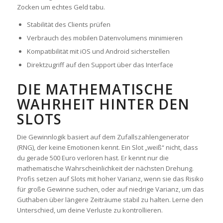
Zocken um echtes Geld tabu.
Stabilität des Clients prüfen
Verbrauch des mobilen Datenvolumens minimieren
Kompatibilität mit iOS und Android sicherstellen
Direktzugriff auf den Support über das Interface
DIE MATHEMATISCHE
WAHRHEIT HINTER DEN
SLOTS
Die Gewinnlogik basiert auf dem Zufallszahlengenerator
(RNG), der keine Emotionen kennt. Ein Slot „weiß“ nicht, dass
du gerade 500 Euro verloren hast. Er kennt nur die
mathematische Wahrscheinlichkeit der nächsten Drehung.
Profis setzen auf Slots mit hoher Varianz, wenn sie das Risiko
für große Gewinne suchen, oder auf niedrige Varianz, um das
Guthaben über längere Zeiträume stabil zu halten. Lerne den
Unterschied, um deine Verluste zu kontrollieren.